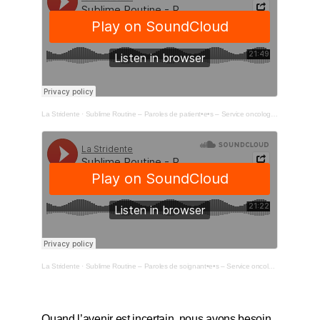
La Stridente
·
Sublime Routine – Paroles de patient•e•s – Service oncologie de La Cavale Blanche
La Stridente
·
Sublime Routine – Paroles de soignant•e•s – Service oncologie de La Cavale Blanche
Quand l’avenir est incertain, nous avons besoin