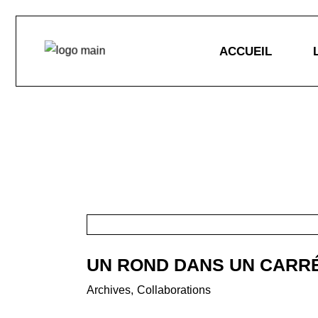
Skip
to
the
ACCUEIL
content
L
A
UN ROND DANS UN CARR
Archives
Collaborations