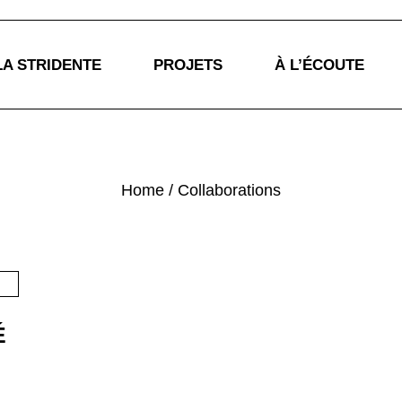
La Stridente
LA STRIDENTE
PROJETS
À L’ÉCOUTE
Anouk Edmont
Artistes complices
Actions pédagogiques
a Stridente
Résonances médiatiques
Home
Collaborations
Anouk Edmont
rtistes complices
Actions pédagogiques
Résonances médiatiques
É